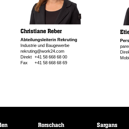
Christiane Reber
Eti
Abteilungsleiterin Rekruting
Pers
Industrie und Baugewerbe
par
rekruting@work24.com
Dire
Direkt
+41 58 668 68 00
Mobi
Fax
+41 58 668 68 69
den
Rorschach
Sargans