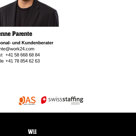
enne Parente
onal- und Kundenberater
ente@work24.com
kt
+41 58 668 68 84
le
+41 78 854 62 63
Wil